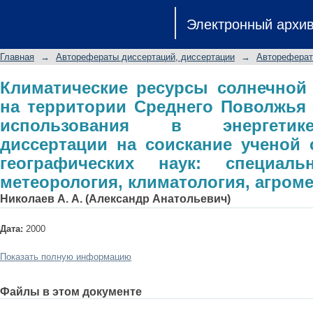
Климатические ресурсы солнечн
Электронный архи
Среднего Поволжья и возможнос
автореферат диссертации на с
Главная
→
Авторефераты диссертаций, диссертации
→
Автореферат
географических наук: специальность
агрометеорология
Климатические ресурсы солнечной
на территории Среднего Поволжья
использования в энергетик
диссертации на соискание ученой 
географических наук: специаль
метеорология, климатология, агром
Николаев А. А. (Александр Анатольевич)
Дата:
2000
Показать полную информацию
Файлы в этом документе