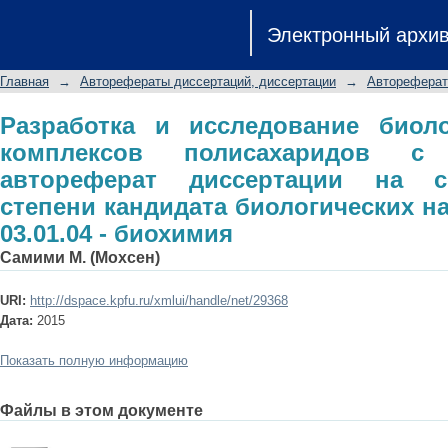
Разработка и исследование б
Электронный архи
полисахаридов с биопрепаратами: 
ученой степени кандидата биологи
Главная
→
Авторефераты диссертаций, диссертации
→
Автореферат
биохимия
Разработка и исследование биоло
комплексов полисахаридов с 
автореферат диссертации на с
степени кандидата биологических н
03.01.04 - биохимия
Самими М. (Мохсен)
URI:
http://dspace.kpfu.ru/xmlui/handle/net/29368
Дата:
2015
Показать полную информацию
Файлы в этом документе