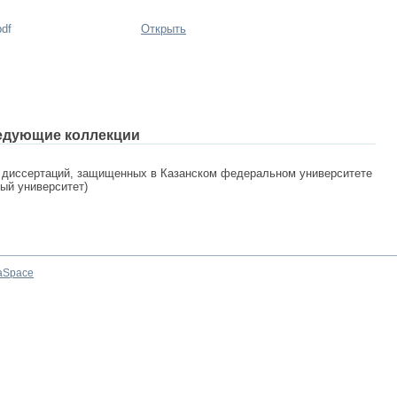
pdf
Открыть
едующие коллекции
 диссертаций, защищенных в Казанском федеральном университете
ный университет)
aSpace