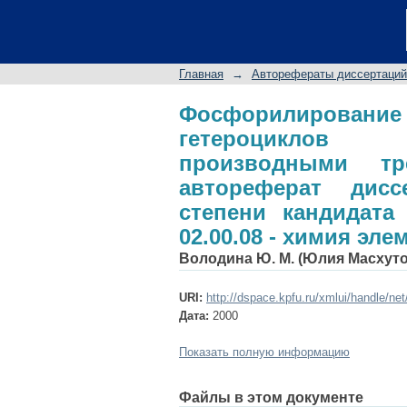
Фосфорилирова
функционализиро
фосфора: авторефер
Главная
→
Авторефераты диссертаций
химических наук: 
соединений
Фосфорилирован
гетероциклов 
производными тр
автореферат дис
степени кандидата
02.00.08 - химия эл
Володина Ю. М. (Юлия Масхут
URI:
http://dspace.kpfu.ru/xmlui/handle/ne
Дата:
2000
Показать полную информацию
Файлы в этом документе