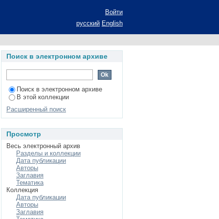
х гетероциклов
Войти
оординированного
русский
English
й степени кандидата
ементоорганических
Поиск в электронном архиве
Поиск в электронном архиве
В этой коллекции
Расширенный поиск
Просмотр
Весь электронный архив
Разделы и коллекции
Дата публикации
Авторы
Заглавия
Тематика
Коллекция
Дата публикации
Авторы
Заглавия