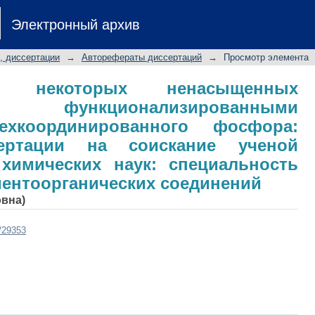
ние некоторых ненасыщенны
Электронный архив
ванными производными трехк
ат диссертации на соискание учено
, диссертации
→
Авторефераты диссертаций
→
Просмотр элемента
специальность 02.00.08 - химия эл
ие некоторых ненасыщенных
функционализированными
ехкоординированного фосфора:
сертации на соискание ученой
 химических наук: специальность
ементоорганических соединений
овна)
t/29353