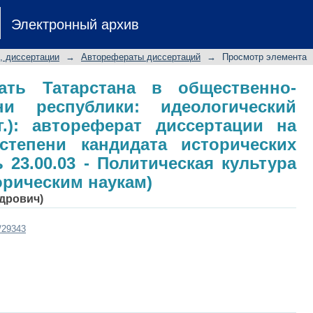
чать Татарстана в общественно-п
Электронный архив
ический аспект (1989-1999 гг.): авт
й степени кандидата исторических 
, диссертации
→
Авторефераты диссертаций
→
Просмотр элемента
ская культура и идеология (по истори
ать Татарстана в общественно-
ни республики: идеологический
гг.): автореферат диссертации на
степени кандидата исторических
 23.00.03 - Политическая культура
орическим наукам)
ндрович)
t/29343