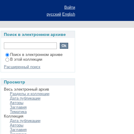
олитической жизни
Войти
ореферат диссертации
русский
English
наук: специальность
ческим наукам)
Поиск в электронном архиве
Поиск в электронном архиве
В этой коллекции
Расширенный поиск
Просмотр
Весь электронный архив
Разделы и коллекции
Дата публикации
Авторы
Заглавия
Тематика
Коллекция
Дата публикации
Авторы
Заглавия