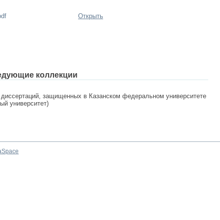
pdf
Открыть
едующие коллекции
 диссертаций, защищенных в Казанском федеральном университете
ный университет)
aSpace