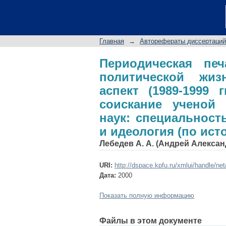
Периодическая пе
республики: идеолог
на соискание учено
Главная
→
Авторефераты диссертаций
23.00.03 - Политиче
Периодическая печ
политической жиз
аспект (1989-1999 
соискание ученой 
наук: специальность
и идеология (по ист
Лебедев А. А. (Андрей Алекса
URI:
http://dspace.kpfu.ru/xmlui/handle/ne
Дата:
2000
Показать полную информацию
Файлы в этом документе