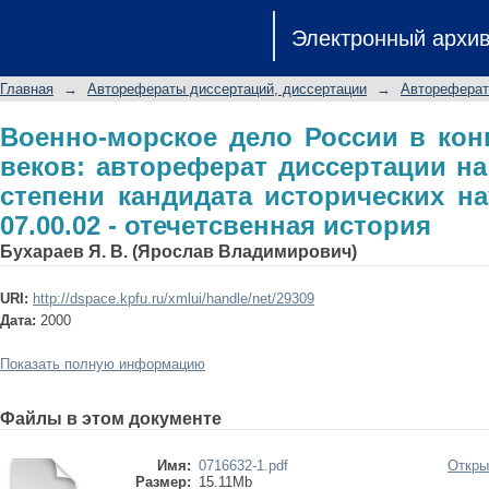
Военно-морское дело России в кон
Электронный архи
диссертации на соискание ученой 
специальность 07.00.02 - отечетсвен
Главная
→
Авторефераты диссертаций, диссертации
→
Автореферат
Военно-морское дело России в конц
веков: автореферат диссертации на
степени кандидата исторических на
07.00.02 - отечетсвенная история
Бухараев Я. В. (Ярослав Владимирович)
URI:
http://dspace.kpfu.ru/xmlui/handle/net/29309
Дата:
2000
Показать полную информацию
Файлы в этом документе
Имя:
0716632-1.pdf
Откры
Размер:
15.11Mb