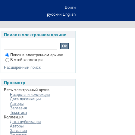
в купратах лантана
Войти
ВИД магнетометрии:
русский
English
и кандидата физико-
ердого тела
Поиск в электронном архиве
Поиск в электронном архиве
В этой коллекции
Расширенный поиск
Просмотр
Весь электронный архив
Разделы и коллекции
Дата публикации
Авторы
Заглавия
Тематика
Коллекция
Дата публикации
Авторы
Заглавия