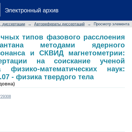
ичных типов фазового расслоения 
Электронный архив
 квадрупольного резонанса и СК
тации на соискание ученой степен
, диссертации
→
Авторефераты диссертаций
→
Просмотр элемента
: специальность 01.04.07 - физика тв
ичных типов фазового расслоения
нтана методами ядерного
зонанса и СКВИД магнетометрии:
сертации на соискание ученой
а физико-математических наук:
.07 - физика твердого тела
довна)
t/29308