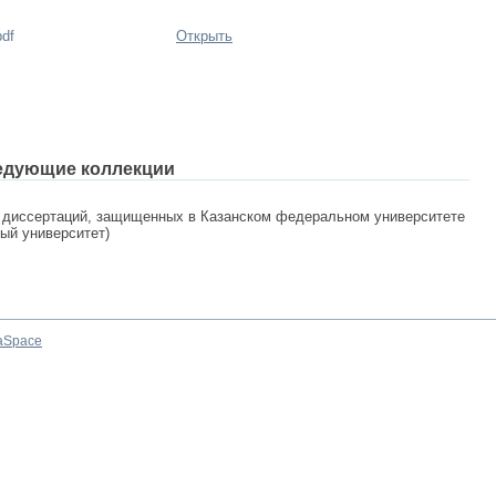
pdf
Открыть
едующие коллекции
 диссертаций, защищенных в Казанском федеральном университете
ный университет)
aSpace