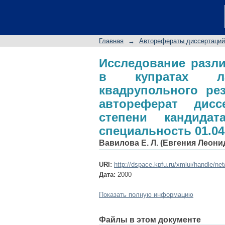
Исследование разл
методами ядерного
автореферат диссер
Главная
→
Авторефераты диссертаций
математических наук
Исследование разл
в купратах ла
квадрупольного ре
автореферат дис
степени кандидат
специальность 01.04
Вавилова Е. Л. (Евгения Леони
URI:
http://dspace.kpfu.ru/xmlui/handle/ne
Дата:
2000
Показать полную информацию
Файлы в этом документе