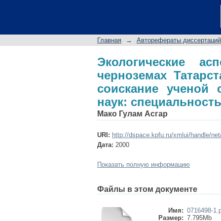
Экологические асп
автореферат дисс
биологических наук:
Главная
→
Авторефераты диссертаций
Экологические ас
черноземах Татарст
соискание ученой 
наук: специальность 
Мако Гулам Асгар
URI:
http://dspace.kpfu.ru/xmlui/handle/ne
Дата:
2000
Показать полную информацию
Файлы в этом документе
Имя:
0716498-1.
Размер:
7.795Mb