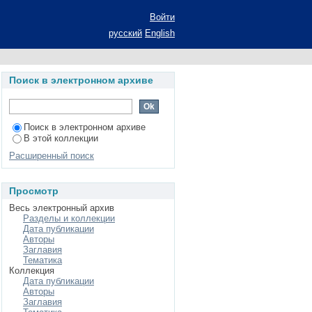
оземах Татарстана:
Войти
степени кандидата
русский
English
Поиск в электронном архиве
Поиск в электронном архиве
В этой коллекции
Расширенный поиск
Просмотр
Весь электронный архив
Разделы и коллекции
Дата публикации
Авторы
Заглавия
Тематика
Коллекция
Дата публикации
Авторы
Заглавия