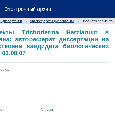
екты Trichoderma Harzianum в черн
Электронный архив
ертации на соискание ученой 
 специальность 03.00.07
, диссертации
→
Авторефераты диссертаций
→
Просмотр элемента
пекты Trichoderma Harzianum в
ана: автореферат диссертации на
степени кандидата биологических
03.00.07
t/29297
pdf
Открыть