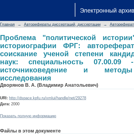
Проблема "политической истории
Электронный архи
автореферат диссертации на с
исторических наук: специаль
Главная
→
Авторефераты диссертаций, диссертации
→
Автореферат
источниковедение и методы истори
Проблема "политической истори
историографии ФРГ: авторефера
соискание ученой степени кандид
наук: специальность 07.00.09 
источниковедение и методы
исследования
Дворянов В. А. (Владимир Анатольевич)
URI:
http://dspace.kpfu.ru/xmlui/handle/net/29278
Дата:
2000
Показать полную информацию
Файлы в этом документе