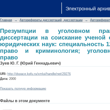
Презумпции в уголовном праве: а
Электронный архи
ученой степени кандидата юридич
уголовное право и криминология; у
Главная
→
Авторефераты диссертаций, диссертации
→
Автореферат
Презумпции в уголовном прав
диссертации на соискание ученой 
юридических наук: специальность 12
право и криминология; уголовн
право
Зуев Ю. Г. (Юрий Геннадьевич)
URI:
http://dspace.kpfu.ru/xmlui/handle/net/29276
Дата:
2000
Показать полную информацию
Файлы в этом документе