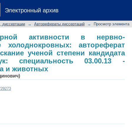
орной активности в нервно-м
Электронный архив
втореферат диссертации на соиска
ческих наук: специальность 03.
, диссертации
→
Авторефераты диссертаций
→
Просмотр элемента
х
орной активности в нервно-
 холоднокровных: автореферат
скание ученой степени кандидата
ук: специальность 03.00.13 -
а и животных
динович)
t/29273