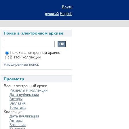
ышечном синапсе
Войти
ние ученой степени
русский
English
00.13 - физиология
Поиск в электронном архиве
Поиск в электронном архиве
В этой коллекции
Расширенный поиск
Просмотр
Весь электронный архив
Разделы и коллекции
Дата публикации
Авторы
Заглавия
Тематика
Коллекция
Дата публикации
Авторы
Заглавия