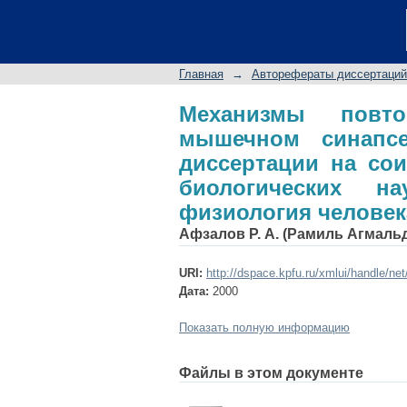
Механизмы повт
холоднокровных: а
кандидата биологи
Главная
→
Авторефераты диссертаций
человека и животны
Механизмы повт
мышечном синапсе
диссертации на сои
биологических на
физиология человек
Афзалов Р. А. (Рамиль Агмаль
URI:
http://dspace.kpfu.ru/xmlui/handle/ne
Дата:
2000
Показать полную информацию
Файлы в этом документе