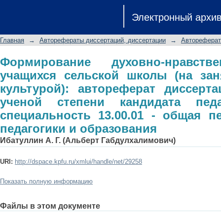
Формирование духовно-нравственн
Электронный архи
(на занятиях физической культурой
ученой степени кандидата педагоги
Главная
→
Авторефераты диссертаций, диссертации
→
Автореферат
общая педагогика, история педагоги
Формирование духовно-нравств
учащихся сельской школы (на зан
культурой): автореферат диссерт
ученой степени кандидата педа
специальность 13.00.01 - общая пе
педагогики и образования
Ибатуллин А. Г. (Альберт Габдулхалимович)
URI:
http://dspace.kpfu.ru/xmlui/handle/net/29258
Показать полную информацию
Файлы в этом документе