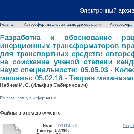
Разработка и обоснование 
Электронный архи
трансформаторов вращающего м
автореферат диссертации на с
Главная
→
Авторефераты диссертаций, диссертации
→
Автореферат
технических наук: специальности: 0
05.02.18 - Теория механизмов и маш
Разработка и обоснование ра
инерционных трансформаторов вр
для транспортных средств: авторе
на соискание ученой степени канд
наук: специальности: 05.05.03 - Кол
машины: 05.02.18 - Теория механиз
Набиев И. С. (Ильфир Сабирянович)
Показать полную информацию
Файлы в этом документе
Имя:
2003-004.pdf
Откры
Размер:
1.078Mb