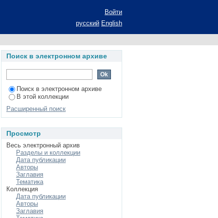
 комбинированной
Войти
реферат диссертации
русский
English
наук: специальность
Поиск в электронном архиве
Поиск в электронном архиве
В этой коллекции
Расширенный поиск
Просмотр
Весь электронный архив
Разделы и коллекции
Дата публикации
Авторы
Заглавия
Тематика
Коллекция
Дата публикации
Авторы
Заглавия