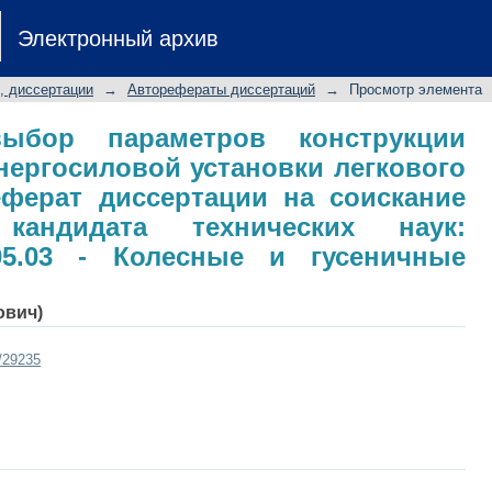
ыбор параметров конструкции
Электронный архив
новки легкового автомобиля: авто
й степени кандидата технических 
, диссертации
→
Авторефераты диссертаций
→
Просмотр элемента
 и гусеничные машины
ыбор параметров конструкции
ергосиловой установки легкового
еферат диссертации на соискание
кандидата технических наук:
05.03 - Колесные и гусеничные
ович)
t/29235