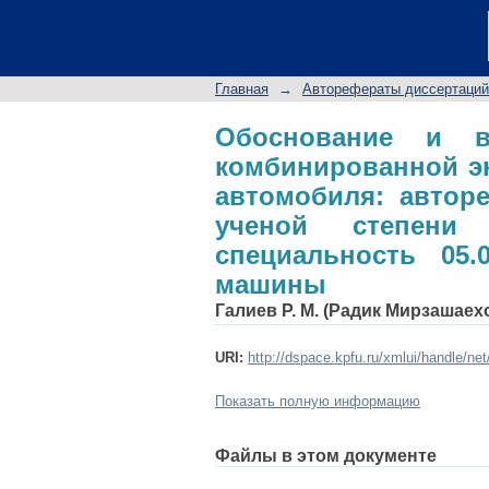
Обоснование и в
энергосиловой уста
на соискание учено
Главная
→
Авторефераты диссертаций
05.05.03 - Колесные
Обоснование и в
комбинированной эн
автомобиля: автор
ученой степени 
специальность 05.
машины
Галиев Р. М. (Радик Мирзашаех
URI:
http://dspace.kpfu.ru/xmlui/handle/ne
Показать полную информацию
Файлы в этом документе