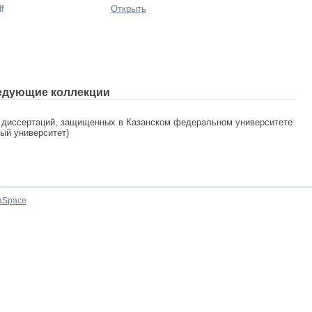
f
Открыть
едующие коллекции
 диссертаций, защищенных в Казанском федеральном университете
ный университет)
aSpace