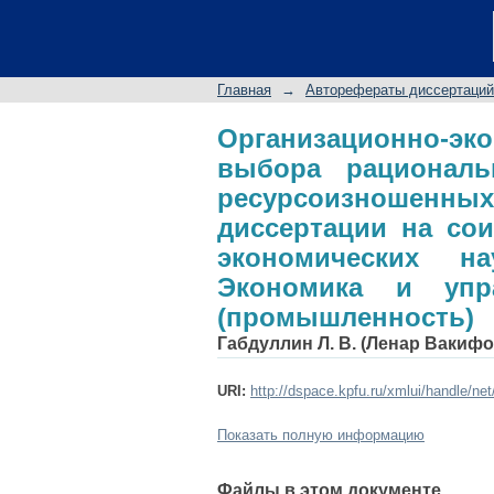
Организационно
рациональной техн
автореферат дисс
Главная
→
Авторефераты диссертаций
экономических нау
народным хозяйств
Организационно-эк
выбора рациональ
ресурсоизношен
диссертации на сои
экономических на
Экономика и упр
(промышленность)
Габдуллин Л. В. (Ленар Вакифо
URI:
http://dspace.kpfu.ru/xmlui/handle/ne
Показать полную информацию
Файлы в этом документе