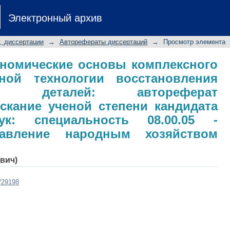
-экономические основы комп
Электронный архив
ологии восстановления ресурсои
ертации на соискание ученой 
, диссертации
→
Авторефераты диссертаций
→
Просмотр элемента
к: специальность 08.00.05 - Экон
ом (промышленность)
ономические основы комплексного
ной технологии восстановления
ных деталей: автореферат
скание ученой степени кандидата
ук: специальность 08.00.05 -
авление народным хозяйством
вич)
t/29198