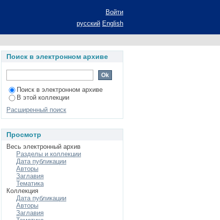
лексного выбора
Войти
зношенных деталей:
русский
English
степени кандидата
омика и управление
Поиск в электронном архиве
Поиск в электронном архиве
В этой коллекции
Расширенный поиск
Просмотр
Весь электронный архив
Разделы и коллекции
Дата публикации
Авторы
Заглавия
Тематика
Коллекция
Дата публикации
Авторы
Заглавия