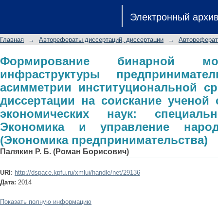
Формирование бинарной мо
Электронный архи
предпринимательства с учетом а
автореферат диссертации на с
Главная
→
Авторефераты диссертаций, диссертации
→
Автореферат
экономических наук: специальнос
народным хозяйством (Экономика п
Формирование бинарной мо
инфраструктуры предпринимате
асимметрии институциональной ср
диссертации на соискание ученой 
экономических наук: специальн
Экономика и управление наро
(Экономика предпринимательства)
Палякин Р. Б. (Роман Борисович)
URI:
http://dspace.kpfu.ru/xmlui/handle/net/29136
Дата:
2014
Показать полную информацию