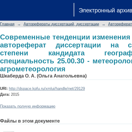
Современные тенденции измене
Электронный архи
диссертации на соискание ученой с
специальность 25.00.30 - метеороло
Главная
→
Авторефераты диссертаций, диссертации
→
Автореферат
Современные тенденции изменения 
автореферат диссертации на с
степени кандидата географ
специальность 25.00.30 - метеороло
агрометеорология
Шкаберда О. А. (Ольга Анатольевна)
URI:
http://dspace.kpfu.ru/xmlui/handle/net/29129
Дата:
2015
Показать полную информацию
Файлы в этом документе