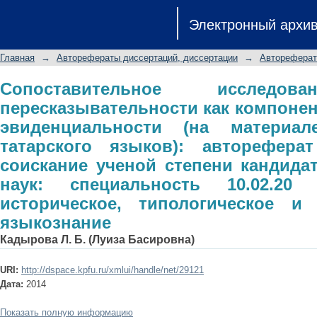
Сопоставительное исследование 
Электронный архи
компонента поля косвенной эвиденц
татарского языков): автореферат д
Главная
→
Авторефераты диссертаций, диссертации
→
Автореферат
кандидата филологических наук: с
историческое, типологическое и со
Сопоставительное исследов
пересказывательности как компонен
эвиденциальности (на материал
татарского языков): авторефера
соискание ученой степени кандида
наук: специальность 10.02.20 
историческое, типологическое и 
языкознание
Кадырова Л. Б. (Луиза Басировна)
URI:
http://dspace.kpfu.ru/xmlui/handle/net/29121
Дата:
2014
Показать полную информацию