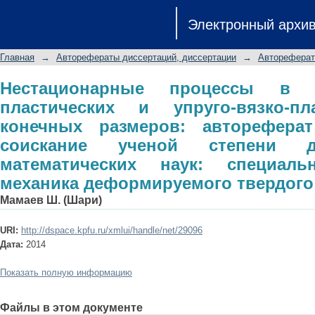
Нестационарные процессы в упругих
Электронный архи
пластических телах конечных ра
соискание ученой степени док
Главная
→
Авторефераты диссертаций, диссертации
→
Автореферат
специальность 01.02.04 - механика 
Нестационарные процессы в у
пластических и упруго-вязко-пл
конечных размеров: авторефера
соискание ученой степени д
математических наук: специаль
механика деформируемого твердого
Мамаев Ш. (Шари)
URI:
http://dspace.kpfu.ru/xmlui/handle/net/29096
Дата:
2014
Показать полную информацию
Файлы в этом документе