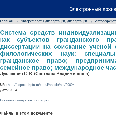
Система средств индивидуализ
Электронный архи
гражданского права: автореферат д
кандидата филологических наук: спе
Главная
→
Авторефераты диссертаций, диссертации
→
Автореферат
предпринимательское право; сем
право
Система средств индивидуализаци
как субъектов гражданского пр
диссертации на соискание ученой 
филологических наук: специаль
гражданское право; предприним
семейное право; международное ча
Лукашевич С. В. (Светлана Владимировна)
URI:
http://dspace.kpfu.ru/xmlui/handle/net/29094
Дата:
2014
Показать полную информацию
Файлы в этом документе