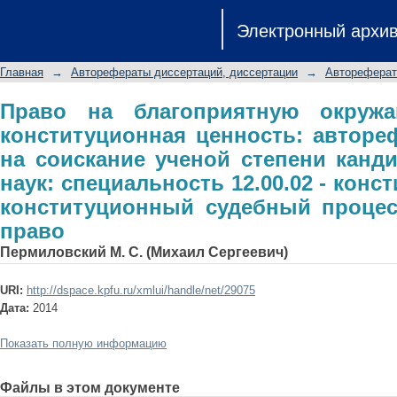
Право на благоприятную окружающу
Электронный архи
автореферат диссертации на с
юридических наук: специальност
Главная
→
Авторефераты диссертаций, диссертации
→
Автореферат
конституционный судебный процесс
Право на благоприятную окруж
конституционная ценность: авторе
на соискание ученой степени канд
наук: специальность 12.00.02 - конс
конституционный судебный процес
право
Пермиловский М. С. (Михаил Сергеевич)
URI:
http://dspace.kpfu.ru/xmlui/handle/net/29075
Дата:
2014
Показать полную информацию
Файлы в этом документе