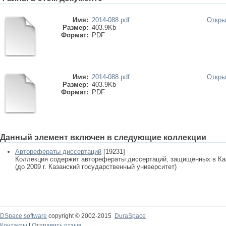
Имя:
2014-088.pdf
Откры
Размер:
403.9Kb
Формат:
PDF
Имя:
2014-088.pdf
Откры
Размер:
403.9Kb
Формат:
PDF
Данный элемент включен в следующие коллекции
Авторефераты диссертаций
[19231]
Коллекция содержит авторефераты диссертаций, защищенных в К
(до 2009 г. Казанский государственный университет)
DSpace software
copyright © 2002-2015
DuraSpace
Контакты
|
Отправить отзыв