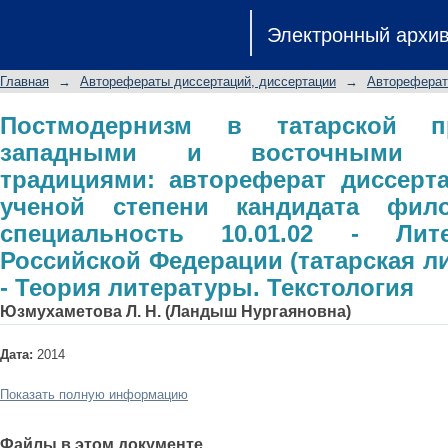
Постмодернизм в татарской проз
Электронный архи
художественными традициями: ав
ученой степени кандидата филологи
Главная
→
Авторефераты диссертаций, диссертации
→
Автореферат
Литература народов Российской Феде
Теория литературы. Текстология
Постмодернизм в татарской п
западными и восточными ху
традициями: автореферат диссерт
ученой степени кандидата фило
специальность 10.01.02 - Лит
Российской Федерации (татарская лит
- Теория литературы. Текстология
Юзмухаметова Л. Н. (Ландыш Нургаяновна)
Дата:
2014
Показать полную информацию
Файлы в этом документе