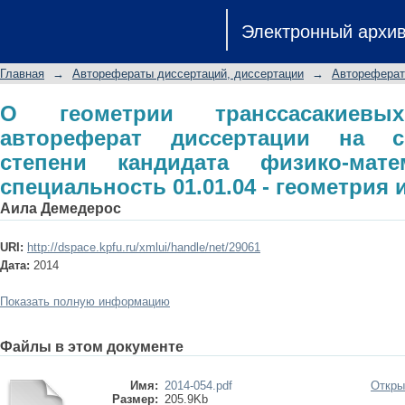
О геометрии транссасакиевых мног
Электронный архи
соискание ученой степени канд
специальность 01.01.04 - геометрия 
Главная
→
Авторефераты диссертаций, диссертации
→
Автореферат
О геометрии транссасакиевых
автореферат диссертации на с
степени кандидата физико-мате
специальность 01.01.04 - геометрия 
Аила Демедерос
URI:
http://dspace.kpfu.ru/xmlui/handle/net/29061
Дата:
2014
Показать полную информацию
Файлы в этом документе
Имя:
2014-054.pdf
Откры
Размер:
205.9Kb