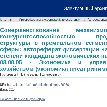
Совершенствование механизмов 
Электронный архи
предпринимательской структуры в
сферы: автореферат диссертации н
Главная
→
Авторефераты диссертаций, диссертации
→
Автореферат
экономических наук: специальнос
народным хозяйством (экономика п
Совершенствование механиз
конкурентоспособностью пред
структуры в премиальном сегмен
сферы: автореферат диссертации на
степени кандидата экономических н
08.00.05 - Экономика и упра
хозяйством (экономика предприним
Галиева Г. Т. (Гузель Тагировна)
URI:
http://dspace.kpfu.ru/xmlui/handle/net/29060
Дата:
2014
Показать полную информацию