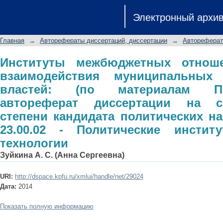
Институты межбюджетных отно
Электронный архи
муниципальных и региональных вла
автореферат диссертации на с
Главная
→
Авторефераты диссертаций, диссертации
→
Автореферат
политических наук: специальност
процессы и технологии
Институты межбюджетных отноше
взаимодействия муниципальных
властей: (по материалам Пе
автореферат диссертации на с
степени кандидата политических на
23.00.02 - Политические инсти
технологии
Зуйкина А. С. (Анна Сергеевна)
URI:
http://dspace.kpfu.ru/xmlui/handle/net/29024
Дата:
2014
Показать полную информацию