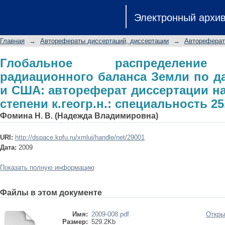
Глобальное распределение составл
Электронный архи
данным ИСЗ России и США: автореф
степени к.геогр.н.: специальность 25
Главная
→
Авторефераты диссертаций, диссертации
→
Автореферат
Глобальное распределение
радиационного баланса Земли по 
и США: автореферат диссертации на
степени к.геогр.н.: специальность 25
Фомина Н. В. (Надежда Владимировна)
URI:
http://dspace.kpfu.ru/xmlui/handle/net/29001
Дата:
2009
Показать полную информацию
Файлы в этом документе
Имя:
2009-008.pdf
Откры
Размер:
529.2Kb