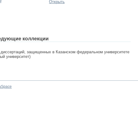
f
Открыть
едующие коллекции
 диссертаций, защищенных в Казанском федеральном университете
ный университет)
aSpace