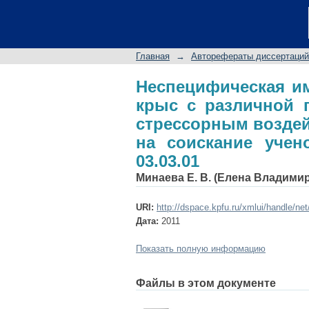
Неспецифическая и
прогностической ус
диссертации на соис
Главная
→
Авторефераты диссертаций
Неспецифическая им
крыс с различной 
стрессорным воздей
на соискание учено
03.03.01
Минаева Е. В. (Елена Владими
URI:
http://dspace.kpfu.ru/xmlui/handle/ne
Дата:
2011
Показать полную информацию
Файлы в этом документе