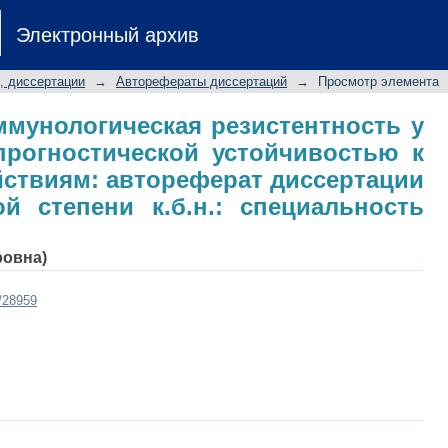
ммунологическая резистентность 
Электронный архив
тойчивостью к стрессорным воздей
кание ученой степени к.б.н.: специал
, диссертации
→
Авторефераты диссертаций
→
Просмотр элемента
мунологическая резистентность у
прогностической устойчивостью к
ствиям: автореферат диссертации
й степени к.б.н.: специальность
ровна)
t/28959