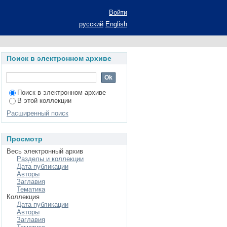
у крыс с различной
Войти
ствиям: автореферат
русский
English
ьность 03.03.01
Поиск в электронном архиве
Поиск в электронном архиве
В этой коллекции
Расширенный поиск
Просмотр
Весь электронный архив
Разделы и коллекции
Дата публикации
Авторы
Заглавия
Тематика
Коллекция
Дата публикации
Авторы
Заглавия