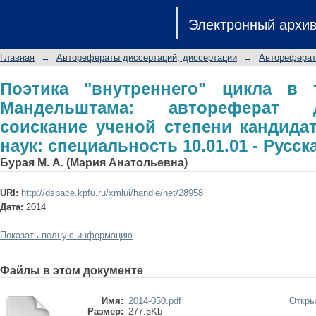
Поэтика "внутреннего" цикла в тво
Электронный архи
диссертации на соискание ученой с
специальность 10.01.01 - Русская ли
Главная
→
Авторефераты диссертаций, диссертации
→
Автореферат
Поэтика "внутреннего" цикла в 
Мандельштама: автореферат 
соискание ученой степени кандида
наук: специальность 10.01.01 - Русс
Бурая М. А. (Мария Анатольевна)
URI:
http://dspace.kpfu.ru/xmlui/handle/net/28958
Дата:
2014
Показать полную информацию
Файлы в этом документе
Имя:
2014-050.pdf
Откры
Размер:
277.5Kb