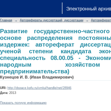
Развитие государственно-частного
Электронный архи
постоянных и переменных издержек:
ученой степени кандидата экономи
Главная
→
Авторефераты диссертаций, диссертации
→
Автореферат
Экономика и управление н
предпринимательства)
Развитие государственно-частног
основе распределения постоянн
издержек: автореферат диссерта
ученой степени кандидата экон
специальность 08.00.05 - Эконом
народным хозяйством
предпринимательства)
Кузнецов И. В. (Иван Владимирович)
URI:
http://dspace.kpfu.ru/xmlui/handle/net/28946
Дата:
2013
Показать полную информацию