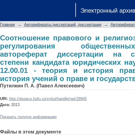
Соотношение правового и религ
Электронный архи
общественных отношений: автореф
степени кандидата юридических нау
Главная
→
Авторефераты диссертаций, диссертации
→
Автореферат
история права и государства; истор
Соотношение правового и религио
регулирования общественн
автореферат диссертации на с
степени кандидата юридических нау
12.00.01 - теория и история пра
история учений о праве и государст
Путилкин П. А. (Павел Алексеевич)
URI:
http://dspace.kpfu.ru/xmlui/handle/net/28945
Дата:
2013
Показать полную информацию
Файлы в этом документе