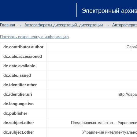
Реализация интеллектуально-креа
Электронный архи
предпринимательскими структура
автореферат диссертации на с
Главная
→
Авторефераты диссертаций, диссертации
→
Автореферат
экономических наук: специальность 0
- Экономика и управление 
Показать сокращенную информацию
предпринимательства)
dc.contributor.author
Сарай
dc.date.accessioned
dc.date.available
dc.date.issued
dc.identifier.other
dc.identifier.uri
http://dsp
dc.language.iso
dc.publisher
dc.subject.other
Предпринимательство -- Управлени
dc.subject.other
Управление интеллектуально