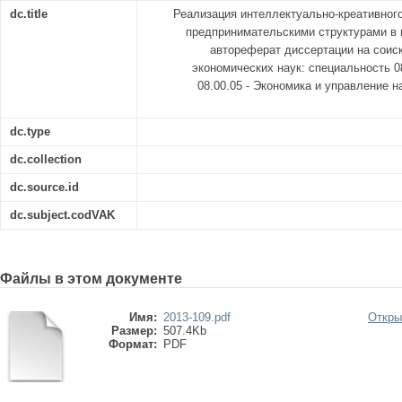
dc.title
Реализация интеллектуально-креативног
предпринимательскими структурами в 
автореферат диссертации на соис
экономических наук: специальность 08
08.00.05 - Экономика и управление 
dc.type
dc.collection
dc.source.id
dc.subject.codVAK
Файлы в этом документе
Имя:
2013-109.pdf
Откры
Размер:
507.4Kb
Формат:
PDF