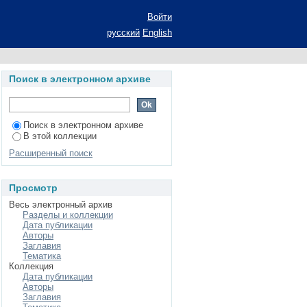
 Татарской АССР во
Войти
ертации на соискание
русский
English
льность 07.00.02 -
Поиск в электронном архиве
Поиск в электронном архиве
В этой коллекции
Расширенный поиск
Просмотр
Весь электронный архив
Разделы и коллекции
Дата публикации
Авторы
Заглавия
Тематика
Коллекция
Дата публикации
Авторы
Заглавия