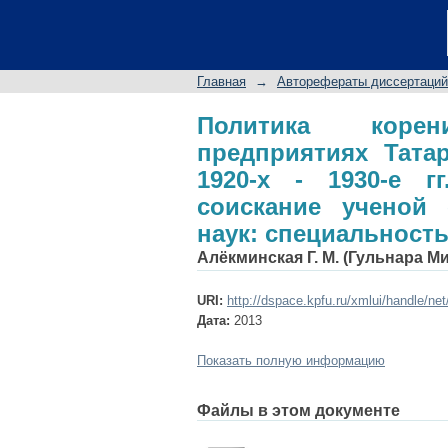
Политика корениза
второй половине 192
ученой степени ка
Главная
→
Авторефераты диссертаций
Отечественная исто
Политика коре
предприятиях Тата
1920-х - 1930-е г
соискание ученой 
наук: специальность
Алёкминская Г. М. (Гульнара М
URI:
http://dspace.kpfu.ru/xmlui/handle/ne
Дата:
2013
Показать полную информацию
Файлы в этом документе