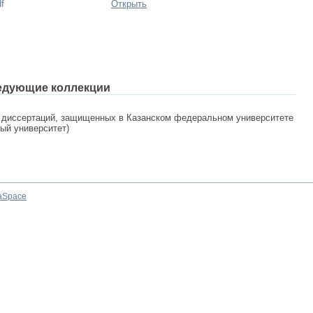
f
Открыть
едующие коллекции
 диссертаций, защищенных в Казанском федеральном университете
ный университет)
aSpace