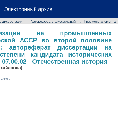
ции на промышленных предприятиях
Электронный архив
0-х - 1930-е гг.: автореферат дисс
ндидата исторических наук: специа
, диссертации
→
Авторефераты диссертаций
→
Просмотр элемента
рия
низации на промышленных
рской АССР во второй половине
г.: автореферат диссертации на
степени кандидата исторических
 07.00.02 - Отечественная история
ихайловна)
t/28895