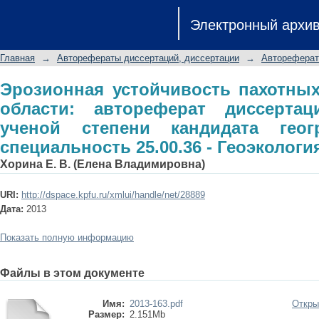
Эрозионная устойчивость пахотных
Электронный архи
диссертации на соискание ученой с
специальность 25.00.36 - Геоэкологи
Главная
→
Авторефераты диссертаций, диссертации
→
Автореферат
Эрозионная устойчивость пахотны
области: автореферат диссерта
ученой степени кандидата геог
специальность 25.00.36 - Геоэкологи
Хорина Е. В. (Елена Владимировна)
URI:
http://dspace.kpfu.ru/xmlui/handle/net/28889
Дата:
2013
Показать полную информацию
Файлы в этом документе
Имя:
2013-163.pdf
Откры
Размер:
2.151Mb