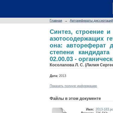
Синтез, строение
гетероциклов на б
соискание ученой 
Главная
→
Авторефераты диссертаций
02.00.03 - органичес
Синтез, строение 
азотосодержащих ге
она: автореферат 
степени кандидата
02.00.03 - органичес
Косолапова Л. С. (Лилия Серге
Дата:
2013
Показать полную информацию
Файлы в этом документе
Имя:
2013-183.pd