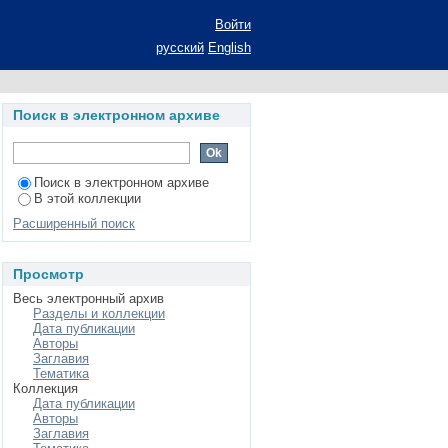
х азотосодержащих
Войти
рат диссертации на
русский
English
аук: специальность
Поиск в электронном архиве
Поиск в электронном архиве
В этой коллекции
Расширенный поиск
Просмотр
Весь электронный архив
Разделы и коллекции
Дата публикации
Авторы
Заглавия
Тематика
Коллекция
Дата публикации
Авторы
Заглавия