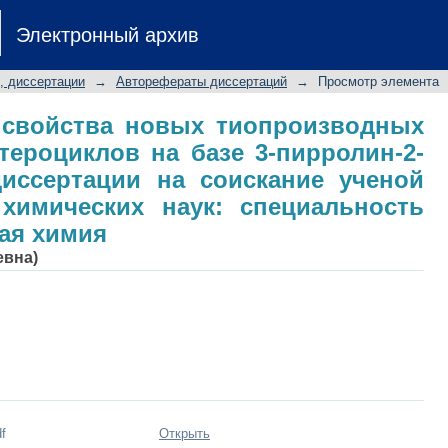
 и свойства новых тиопроизводны
Электронный архив
азе 3-пирролин-2-она: авторефе
степени кандидата химических н
, диссертации
→
Авторефераты диссертаций
→
Просмотр элемента
кая химия
и свойства новых тиопроизводных
тероциклов на базе 3-пирролин-2-
диссертации на соискание ученой
 химических наук: специальность
кая химия
евна)
f
Открыть