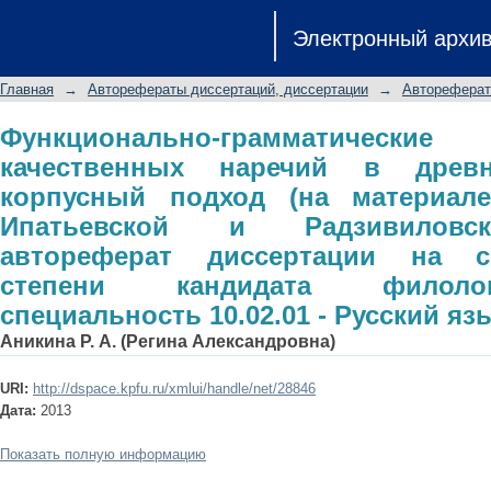
Функционально-грамматические 
Электронный архи
древнерусском языке: корпусный 
Ипатьевской и Радзивиловской ле
Главная
→
Авторефераты диссертаций, диссертации
→
Автореферат
соискание ученой степени кандида
10.02.01 - Русский язык
Функционально-грамматическ
качественных наречий в древн
корпусный подход (на материале
Ипатьевской и Радзивиловск
автореферат диссертации на с
степени кандидата филолог
специальность 10.02.01 - Русский яз
Аникина Р. А. (Регина Александровна)
URI:
http://dspace.kpfu.ru/xmlui/handle/net/28846
Дата:
2013
Показать полную информацию