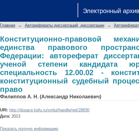
Конституционно-правовой механ
Электронный архи
пространства Российской Феде
соискание ученой степени кандид
Главная
→
Авторефераты диссертаций, диссертации
→
Автореферат
12.00.02 - конституционное прав
муниципальное право
Конституционно-правовой механ
единства правового простран
Федерации: автореферат диссерта
ученой степени кандидата юр
специальность 12.00.02 - консти
конституционный судебный процес
право
Филиппов А. Н. (Александр Николаевич)
URI:
http://dspace.kpfu.ru/xmlui/handle/net/28830
Дата:
2013
Показать полную информацию