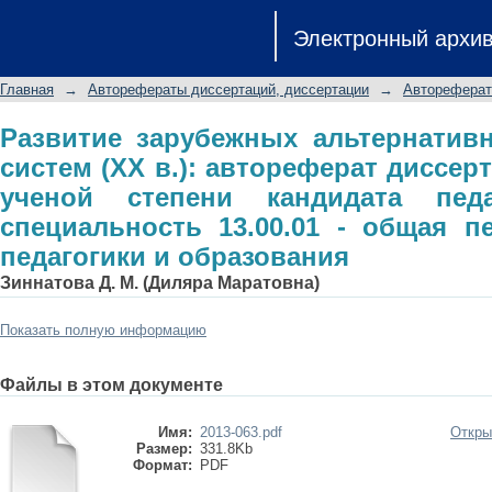
Развитие зарубежных альтернати
Электронный архи
автореферат диссертации на с
педагогических наук: специальност
Главная
→
Авторефераты диссертаций, диссертации
→
Автореферат
педагогики и образования
Развитие зарубежных альтернатив
систем (XX в.): автореферат диссер
ученой степени кандидата педа
специальность 13.00.01 - общая пе
педагогики и образования
Зиннатова Д. М. (Диляра Маратовна)
Показать полную информацию
Файлы в этом документе
Имя:
2013-063.pdf
Откры
Размер:
331.8Kb
Формат:
PDF