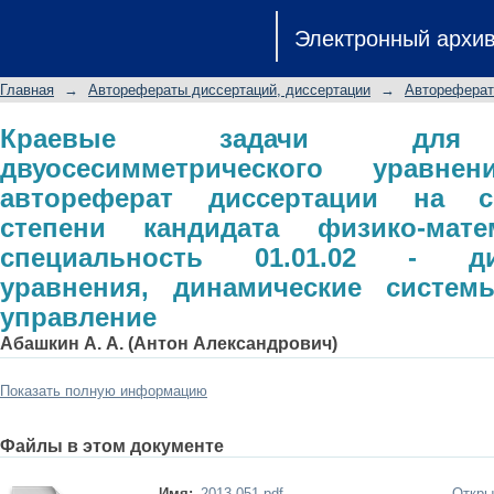
Краевые задачи для обобщенног
Электронный архи
Гельмгольца: автореферат диссе
кандидата физико-математическ
Главная
→
Авторефераты диссертаций, диссертации
→
Автореферат
дифференциальные уравнения, д
управление
Краевые задачи для 
двуосесимметрического уравнен
автореферат диссертации на с
степени кандидата физико-мате
специальность 01.01.02 - ди
уравнения, динамические систе
управление
Абашкин А. А. (Антон Александрович)
Показать полную информацию
Файлы в этом документе
Имя:
2013-051.pdf
Откры