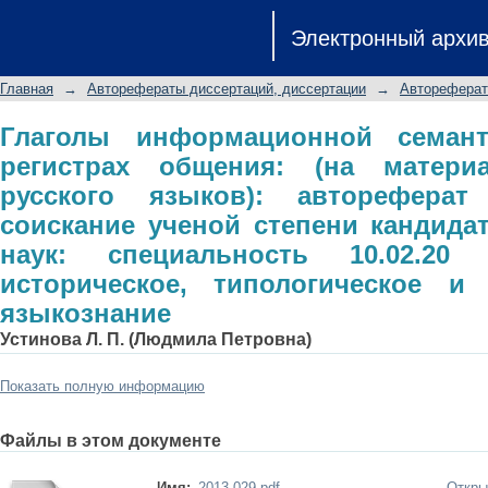
Глаголы информационной семантик
Электронный архи
материале немецкого и русского 
соискание ученой степени кандида
Главная
→
Авторефераты диссертаций, диссертации
→
Автореферат
10.02.20 - сравнительно-историчес
языкознание
Глаголы информационной семан
регистрах общения: (на матери
русского языков): автореферат
соискание ученой степени кандида
наук: специальность 10.02.20 
историческое, типологическое и 
языкознание
Устинова Л. П. (Людмила Петровна)
Показать полную информацию
Файлы в этом документе
Имя:
2013-029.pdf
Откры