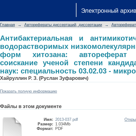
Антибактериальная и антимикот
Электронный архи
низкомолекулярных и олигоме
диссертации на соискание ученой 
Главная
→
Авторефераты диссертаций, диссертации
→
Автореферат
специальность 03.02.03 - микробиол
Антибактериальная и антимикотич
водорастворимых низкомолекулярн
форм хитозана: автореферат 
соискание ученой степени кандид
наук: специальность 03.02.03 - микр
Хайруллин Р. З. (Руслан Зуфарович)
Показать полную информацию
Файлы в этом документе
Имя:
2013-037.pdf
Откры
Размер:
1.034Mb
Формат:
PDF