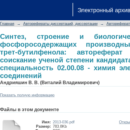
Синтез, строение и биологиче
Электронный архи
производных 4-метил-2,6-ди-трет-б
соискание ученой степени канди
Главная
→
Авторефераты диссертаций, диссертации
→
Автореферат
02.00.08 - химия элеменоорганическ
Синтез, строение и биологиче
фосфоросодержащих производных
трет-бутилфенола: автореферат
соискание ученой степени кандидат
специальность 02.00.08 - химия эл
соединений
Андрияшин В. В. (Виталий Владимирович)
Показать полную информацию
Файлы в этом документе
Имя:
2013-036.pdf
Откры
Размер:
783.8Kb