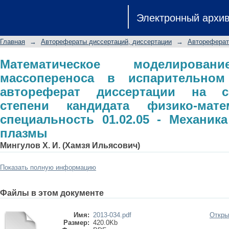
Математическое моделирование те
Электронный архи
теплообменнике: автореферат дис
кандидата физико-математических н
Главная
→
Авторефераты диссертаций, диссертации
→
Автореферат
жидкости, газа и плазмы
Математическое моделиров
массопереноса в испарительном
автореферат диссертации на с
степени кандидата физико-мате
специальность 01.02.05 - Механика
плазмы
Мингулов Х. И. (Хамзя Ильясович)
Показать полную информацию
Файлы в этом документе
Имя:
2013-034.pdf
Откры
Размер:
420.0Kb