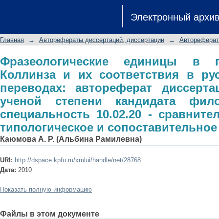
Фразеологические единицы в произв
Электронный архи
русских и испанских переводах: 
ученой степени кандидата филологи
Главная
→
Авторефераты диссертаций, диссертации
→
Автореферат
сравнительно-историческое, т
языкознание
Фразеологические единицы в п
Коллинза и их соответствия в ру
переводах: автореферат диссерта
ученой степени кандидата фило
специальность 10.02.20 - сравните
типологическое и сопоставительное
Каюмова А. Р. (Альбина Рамилевна)
URI:
http://dspace.kpfu.ru/xmlui/handle/net/28768
Дата:
2010
Показать полную информацию
Файлы в этом документе