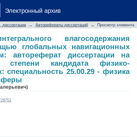
нтегрального влагосодержания ат
Электронный архив
ционных спутниковых систем: автор
ой степени кандидата физико-ма
, диссертации
→
Авторефераты диссертаций
→
Просмотр элемента
0.29 - физика атмосферы и гидросфе
нтегрального влагосодержания
щью глобальных навигационных
м: автореферат диссертации на
й степени кандидата физико-
: специальность 25.00.29 - физика
сферы
Валерьевич)
t/28751