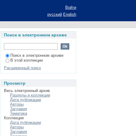
мосферы с помощью
Войти
еферат диссертации
русский
English
тематических наук:
ры
Поиск в электронном архиве
Поиск в электронном архиве
В этой коллекции
Расширенный поиск
Просмотр
Весь электронный архив
Разделы и коллекции
Дата публикации
Авторы
Заглавия
Тематика
Коллекция
Дата публикации
Авторы
Заглавия