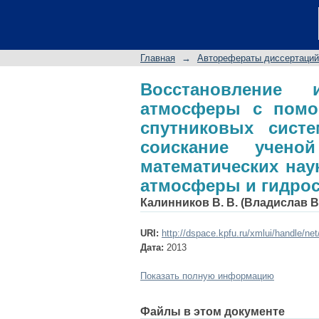
Восстановление и
глобальных навига
на соискание учен
Главная
→
Авторефераты диссертаций
специальность 25.0
Восстановление и
атмосферы с помо
спутниковых систе
соискание учено
математических наук
атмосферы и гидро
Калинников В. В. (Владислав 
URI:
http://dspace.kpfu.ru/xmlui/handle/ne
Дата:
2013
Показать полную информацию
Файлы в этом документе