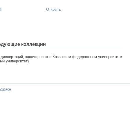
f
Открыть
едующие коллекции
 диссертаций, защищенных в Казанском федеральном университете
ный университет)
aSpace