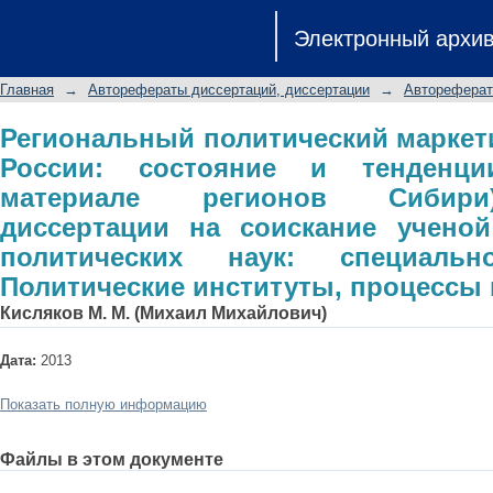
Региональный политический маркет
Электронный архи
тенденции развития: (на матер
диссертации на соискание ученой
Главная
→
Авторефераты диссертаций, диссертации
→
Автореферат
специальность 23.00.02 - Политичес
Региональный политический маркет
России: состояние и тенденци
материале регионов Сибири
диссертации на соискание ученой
политических наук: специальн
Политические институты, процессы 
Кисляков М. М. (Михаил Михайлович)
Дата:
2013
Показать полную информацию
Файлы в этом документе