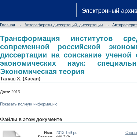
Трансформация институтов средн
Электронный архи
экономике: автореферат диссер
кандидата экономических наук: сп
Главная
→
Авторефераты диссертаций, диссертации
→
Автореферат
теория
Трансформация институтов ср
современной российской эконом
диссертации на соискание ученой 
экономических наук: специальн
Экономическая теория
Талаш Х. (Хасан)
Дата:
2013
Показать полную информацию
Файлы в этом документе
Имя:
2013-159.pdf
Откры