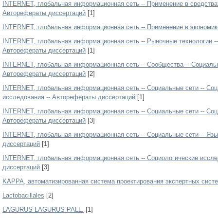
INTERNET, глобальная информационная сеть -- Применение в средства
Авторефераты диссертаций
[1]
INTERNET, глобальная информационная сеть -- Применение в экономик
INTERNET, глобальная информационная сеть -- Рыночные технологии --
Авторефераты диссертаций
[1]
INTERNET, глобальная информационная сеть -- Сообщества -- Социальн
Авторефераты диссертаций
[2]
INTERNET, глобальная информационная сеть -- Социальные сети -- Со
исследования -- Авторефераты диссертаций
[1]
INTERNET, глобальная информационная сеть -- Социальные сети -- Со
Авторефераты диссертаций
[3]
INTERNET, глобальная информационная сеть -- Социальные сети -- Язы
диссертаций
[1]
INTERNET, глобальная информационная сеть -- Социологические иссле
диссертаций
[3]
KAPPA, автоматизированная система проектирования экспертных систе
Lactobacillales
[2]
LAGURUS LAGURUS PALL.
[1]