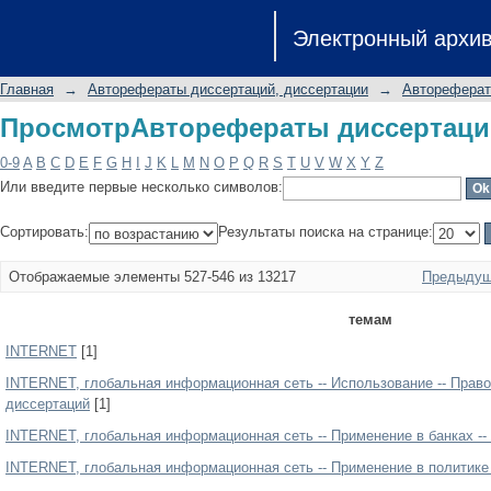
ПросмотрАвторефераты диссертаци
Электронный архи
Главная
→
Авторефераты диссертаций, диссертации
→
Автореферат
ПросмотрАвторефераты диссертаци
0-9
A
B
C
D
E
F
G
H
I
J
K
L
M
N
O
P
Q
R
S
T
U
V
W
X
Y
Z
Или введите первые несколько символов:
Сортировать:
Результаты поиска на странице:
Отображаемые элементы 527-546 из 13217
Предыдущ
темам
INTERNET
[1]
INTERNET, глобальная информационная сеть -- Использование -- Прав
диссертаций
[1]
INTERNET, глобальная информационная сеть -- Применение в банках -
INTERNET, глобальная информационная сеть -- Применение в политике