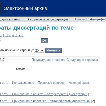
аты диссертаций по теме
Электронный архив
, диссертации
→
Авторефераты диссертаций
→
Просмотр Авторефер
аты диссертаций по теме
S
T
U
V
W
X
Y
Z
в:
аты поиска на странице:
217
Предыдущая страница
Следующая страница
темам
сеть -- Использование -- Правовые вопросы -- Авторефераты
сеть -- Применение в банках -- Авторефераты диссертаций
[1]
сеть -- Применение в политике -- Авторефераты диссертаций
[2]