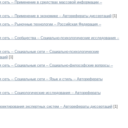
сеть -- Применение в средствах массовой информации --
сеть -- Применение в экономике -- Авторефераты диссертаций
[1]
сеть -- Рыночные технологии -- Российская Федерация --
сеть -- Сообщества -- Социально-психологические исследования --
сеть -- Социальные сети -- Социально-психологические
аций
[1]
сеть -- Социальные сети -- Социально-философские вопросы --
еть -- Социальные сети -- Язык и стиль -- Авторефераты
сеть -- Социологические исследования -- Авторефераты
оектирования экспертных систем -- Авторефераты диссертаций
[1]