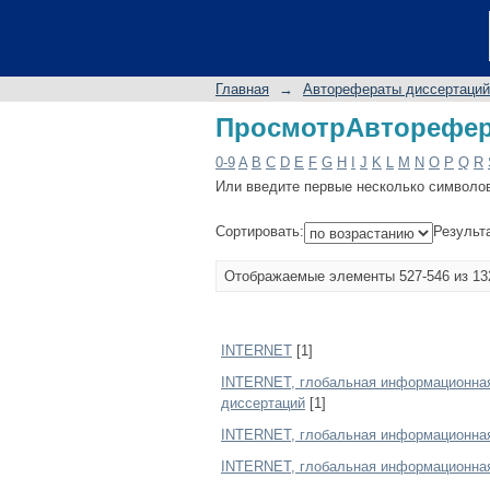
ПросмотрАвторефер
Главная
→
Авторефераты диссертаций
ПросмотрАвторефер
0-9
A
B
C
D
E
F
G
H
I
J
K
L
M
N
O
P
Q
R
Или введите первые несколько символо
Сортировать:
Результ
Отображаемые элементы 527-546 из 13
INTERNET
[1]
INTERNET, глобальная информационная 
диссертаций
[1]
INTERNET, глобальная информационная 
INTERNET, глобальная информационная 