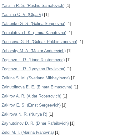
Yarullin R. S. (Rashid Samatovich)
[1]
Yashina O. V. (Olga V)
[1]
Yatsenko G. S. (Galina Sergeevna)
[1]
Yerbulatova I. K. (Ilmira Kanatovna)
[1]
Yunusova G. R. (Gulnaz Rakhimzanovna)
[1]
Zaborsky M. A. (Makar Andreevich)
[1]
Zagitova L. R. (Liana Rustamovna)
[1]
Zagitova L. R. (Lyaysan Ravilevna)
[1]
Zaikina S. M. (Svetlana Mikhaylovna)
[1]
Zainutdinova E. E. (Elnara Elmasovna)
[1]
Zakirov A. R. (Aidar Robertovich)
[1]
Zakirov E. S. (Ernst Sergeevich)
[1]
Zakirova N. R. (Nuriya R)
[1]
Zaynutdinov D. R. (Dinar Rafailovich)
[1]
Zeldi M. I. (Marina Ivanovna)
[1]