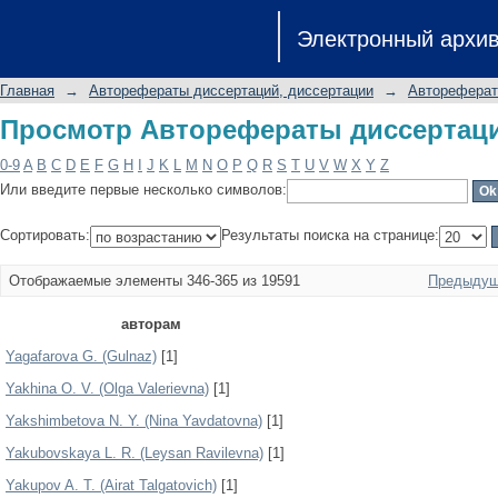
Просмотр Авторефераты диссертаци
Электронный архи
Главная
→
Авторефераты диссертаций, диссертации
→
Автореферат
Просмотр Авторефераты диссертаци
0-9
A
B
C
D
E
F
G
H
I
J
K
L
M
N
O
P
Q
R
S
T
U
V
W
X
Y
Z
Или введите первые несколько символов:
Сортировать:
Результаты поиска на странице:
Отображаемые элементы 346-365 из 19591
Предыдущ
авторам
Yagafarova G. (Gulnaz)
[1]
Yakhina O. V. (Olga Valerievna)
[1]
Yakshimbetova N. Y. (Nina Yavdatovna)
[1]
Yakubovskaya L. R. (Leysan Ravilevna)
[1]
Yakupov A. T. (Airat Talgatovich)
[1]