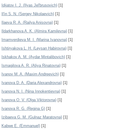
Idijatov I. J. (Ilyas Jel'brusovich)
[1]
Il'in S. N. (Sergey Nikolaevich)
[1]
Ilaeva R. A. (Railya Anisovna)
[1]
Ildarkhanova A. K. (Almira Kamilevna)
[1]
Imamverdieva M. I. (Marina Ivanovna)
[1]
Ishtiryakova L. H. (Leysan Habirovna)
[1]
Iskhakov A. M. (Aydar Mintalibovich)
[1]
Ismagilova A. R. (Aliya Rinatovna)
[1]
Ivanov M. A. (Maxim Andreevich)
[1]
Ivanova D. A. (Daria Alexandrovna)
[1]
Ivanova N. I. (Nina Innokentievna)
[1]
Ivanova O. V. (Olga Viktorovna)
[1]
Ivanova R. G. (Regina G)
[1]
Izibaeva G. M. (Gulnaz Maratovna)
[1]
Kabwe E. (Emmanuel)
[1]