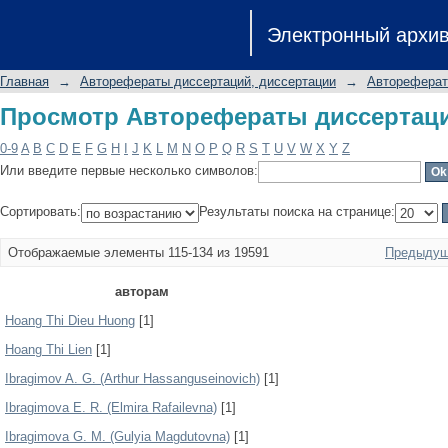
Просмотр Авторефераты диссертаци
Электронный архи
Главная
→
Авторефераты диссертаций, диссертации
→
Автореферат
Просмотр Авторефераты диссертаци
0-9
A
B
C
D
E
F
G
H
I
J
K
L
M
N
O
P
Q
R
S
T
U
V
W
X
Y
Z
Или введите первые несколько символов:
Сортировать:
Результаты поиска на странице:
Отображаемые элементы 115-134 из 19591
Предыдущ
авторам
Hoang Thi Dieu Huong
[1]
Hoang Thi Lien
[1]
Ibragimov A. G. (Arthur Hassanguseinovich)
[1]
Ibragimova E. R. (Elmira Rafailevna)
[1]
Ibragimova G. M. (Gulyia Magdutovna)
[1]