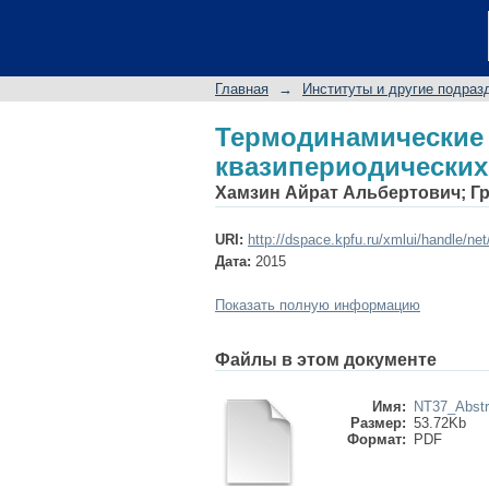
Термодинамические 
Главная
→
Институты и другие подраз
Термодинамичес
квазипериодических
Хамзин Айрат Альбертович
;
Г
URI:
http://dspace.kpfu.ru/xmlui/handle/ne
Дата:
2015
Показать полную информацию
Файлы в этом документе
Имя:
NT37_Abstr
Размер:
53.72Kb
Формат:
PDF