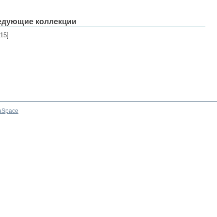
едующие коллекции
15]
aSpace