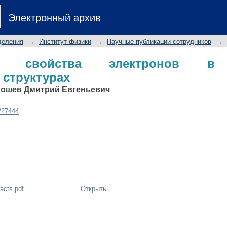
свойства электронов в квазипериод
Электронный архив
деления
→
Институт физики
→
Научные публикации сотрудников
→
кие свойства электронов в
 структурах
рошев Дмитрий Евгеньевич
t/27444
acts.pdf
Открыть